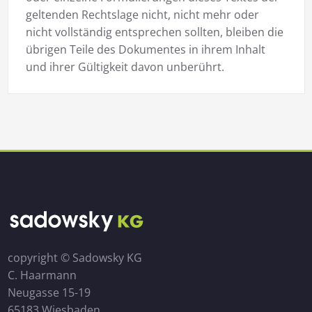
geltenden Rechtslage nicht, nicht mehr oder
nicht vollständig entsprechen sollten, bleiben die
übrigen Teile des Dokumentes in ihrem Inhalt
und ihrer Gültigkeit davon unberührt.
copyright © Sadowsky KG
C. Haarmann
Neugasse 15-19
65183 Wiesbaden