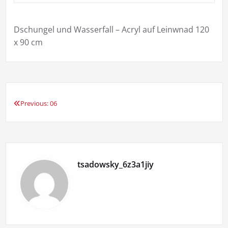
Dschungel und Wasserfall – Acryl auf Leinwnad 120
x 90 cm
Previous:
06
Beitragsnavigation
tsadowsky_6z3a1jiy