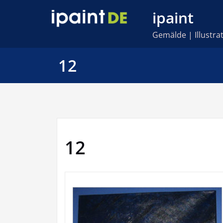
Skip
ipaint
to
content
Gemälde | Illustr
12
12