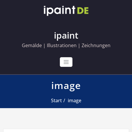
Skip
to
content
ipaint
Gemälde | Illustrationen | Zeichnungen
image
Start
image