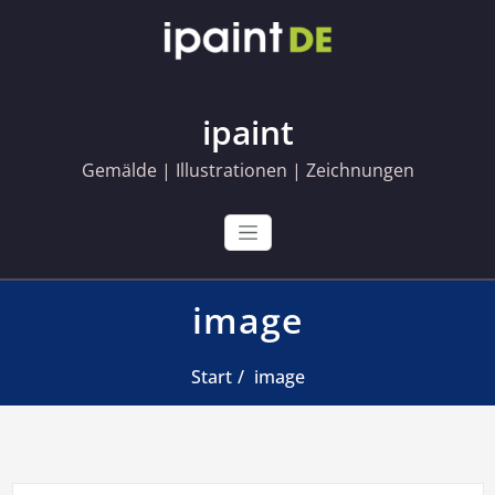
Skip
to
content
ipaint
Gemälde | Illustrationen | Zeichnungen
image
Start
image