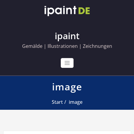
Skip
to
content
ipaint
Gemälde | Illustrationen | Zeichnungen
image
Start
image