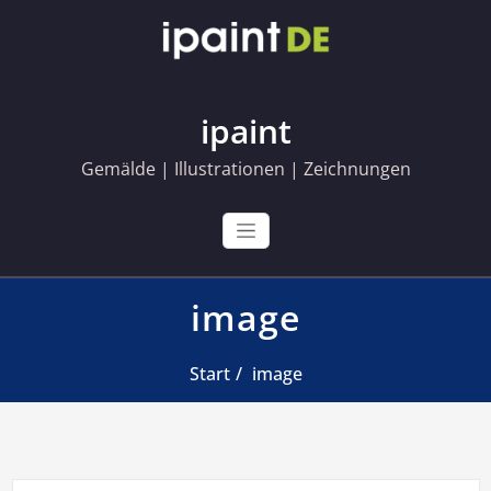
Skip
to
content
ipaint
Gemälde | Illustrationen | Zeichnungen
image
Start
image