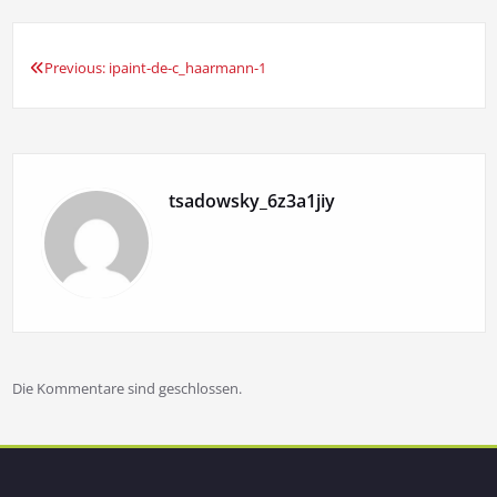
Previous:
ipaint-de-c_haarmann-1
Beitragsnavigation
tsadowsky_6z3a1jiy
Die Kommentare sind geschlossen.